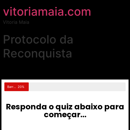
vitoriamaia.com
Vitoria Maia
Protocolo da
Reconquista
Barra de progresso...
20%
Responda o quiz abaixo para
começar...