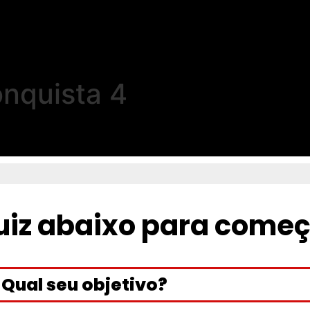
onquista 4
iz abaixo para começa
Qual seu objetivo?